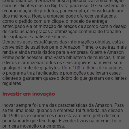
Como falamos, a Amazon busca personalizar a sua relação
com os clientes e usa o Big Data para isso. O seu sistema de
recomendação de produtos, por exemplo, é considerado um
dos melhores. Hoje, a empresa pode oferecer vantagens,
como o pedido com um clique, o modelo de entrega
antecipado e a otimização de preços de acordo com o desejo
de cada usuário graças à otimização contínua do trabalho
de captação e análise de dados.
Dentre os usos estratégicos das informações obtidas, está a
conversão de usuários para o Amazon Prime, o que traz mais
renda e ainda mais dados para a empresa. Quem é Amazon
Prime pode acessar uma vasta biblioteca de músicas, filmes
e livros e armazenar todos os seus arquivos na nuvem sem
qualquer limite de gigabytes.
Com 100 milhões de usuários
,
o programa traz facilidades e promoções que levam esses
clientes a gastarem quase o dobro do que gastam os clientes
regulares.
Investir em inovação
Inovar sempre foi uma das características da Amazon. Para
se ter uma ideia, quando a empresa foi fundada, na década
de 1990, os e-commerces não estavam nem perto de ter a
popularidade que têm hoje. E vender livros na internet foi o
primeira inovação da empresa.