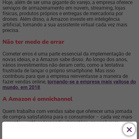
Hoje, além de ser uma gigante do varejo, a empresa oferece
serviços de armazenamento em nuvem, streaming, lojas
físicas, produtos próprios e entregas de mercadoria por
drones. Além disso, a Amazon investe em inteligência
artificial, tornando a sua assistente virtual cada vez mais
precisa.
Não ter medo de errar
Cometer erros é uma parte essencial da implementação de
novas ideias, e a Amazon sabe disso. Ao longo dos anos,
vários investimentos não deram certo, como a tentativa
frustrada de lançar o próprio smartphone. Mas isso
contribuiu para que a empresa reinventasse a maneira de
fazer vendas online,
tornando-se a empresa mais valiosa do
mundo, em 2018
.
A Amazon é omnichannel
Quem trabalha com vendas sabe que oferecer uma jornada
de compra satisfatória para o consumidor – cada vez mais
exigente – está se tornando obrigatório, se você quer
conquistar e fidelizar clientes.
Neste contexto, a Amazon também faz a diferença ao
oportunizar ao consumidor uma experiência omnichannel, ou