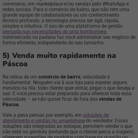
commerce, um
marketplace
e/ou vendas pelo WhatsApp e
redes sociais. Para o comércio de bairro, que não tem uma
grande equipe de colaboradores ou um conhecimento
técnico profundo, a tecnologia precisa ser ágil, rápida,
simples e intuitiva. O uso de uma plataforma de gestão
pensada nas necessidades de uma bomboniere
,
minimercado ou padaria faz você administrar seu negócio de
forma eficiente, independente do seu tamanho.
5)
Venda muito rapidamente na
Páscoa
Na rotina de um
comércio de bairro
, velocidade é
fundamental. Ninguém vai à sua loja para esperar alguns
minutos na fila: todo cliente quer entrar, pegar o que deseja e
sair. E você precisa estar preparado para oferecer toda essa
velocidade – se não quiser ficar de fora das
vendas de
Páscoa
.
Vale a pena pensar, por exemplo, em
soluções de
atendimento e vendas no
smartphone
do vendedor. Essas
soluções são integradas ao estoque, permitem vender o que
não está na gôndola (evitando que o cliente perca a viagem),
oferecem sugestões de produtos com base na ocasião ou