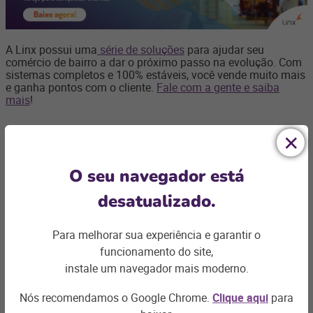
A Linx possui uma
série de soluções
para ajudar seu
comércio de bairro a dar o próximo passo na evolução. Com
sistemas completos e 100% estáveis, você vende muito mais
e ganha pontos com o cliente.
Fale com a gente e saiba
mais
!
O seu navegador está
desatualizado.
Ficou com
alguma dúvida?
Para melhorar sua experiência e garantir o
funcionamento do site,
Podemos te ajudar com os desafios do seu negócio e
instale um navegador mais moderno.
encontrar a
solução ideal
Nós recomendamos o Google Chrome.
Clique aqui
para