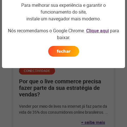
Para melhorar sua experiência e garantir o
funcionamento do site,
instale um navegador mais moderno.
Nós recomendamos o Google Chrome.
Clique aqui
para
baixar.
fechar
CONECTIVIDADE
Por que o live commerce precisa
fazer parte da sua estratégia de
vendas?
Vender por meio de lives na internet já faz parte da
vida de 35% dos consumidores online brasileiros. E
você?
+ saiba mais