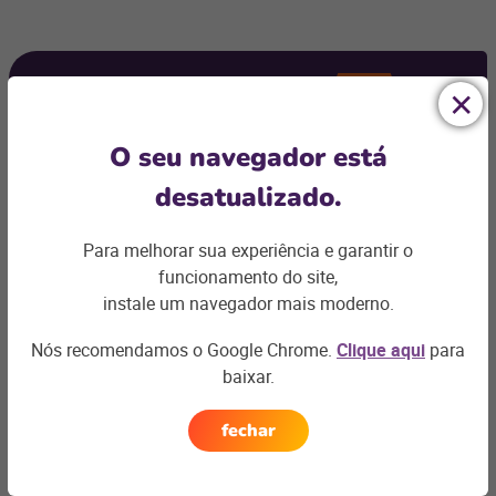
Ficou com
alguma dúvida?
O seu navegador está
Podemos te ajudar com os desafios do seu negócio e
desatualizado.
encontrar a
solução ideal
Para melhorar sua experiência e garantir o
Entre em contato
funcionamento do site,
instale um navegador mais moderno.
Nós recomendamos o Google Chrome.
Clique aqui
para
baixar.
Artigos relacionados
fechar