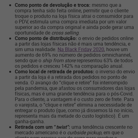
Como ponto de devolução e troca:
mesmo que a
compra tenha sido feita online, permitir que o cliente
troque o produto na loja física atrai o consumidor para
o PDV, estimula uma compra imediata por um valor
superior ao da compra original e ainda pode gerar uma
oportunidade de
cross selling
.
Como ponto de distribuição:
o envio de pedidos online
a partir das lojas físicas não é mais uma tendência, e
sim uma realidade.
Na Black Friday 2020
, houve um
aumento de 69% no número de pedidos omnichannel,
sendo que o
ship from store
representou 63% de todos
os pedidos e cresceu 142% na comparação anual.
Como local de retirada de produtos:
o inverso do envio
a partir da loja é a retirada dos pedidos no ponto de
venda. O avanço do “clique e retire” foi interrompido
pela pandemia, que afastou os consumidores das lojas
físicas, mas é uma grande tendência para o pós-Covid.
Para o cliente, a vantagem é o custo zero de frete. Para
o varejista, o “clique e retire” elimina a necessidade de
entregar o produto (que, como já dissemos lá no início,
representa mais da metade do custo logístico). É um
ganha-ganha.
Retirada com um “
twist”
:
uma tendência crescente no
mercado americano é o
curbside pickup
, em que o