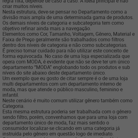
regra fixa, depende de caso a caso. A ideia principal é não
criar muitos níveis.
Nesta estrutura, deve-se pensar no Departamento como a
divisão mais ampla de uma determinada gama de produtos.
Os demais níveis de categoria e subcategoria tem como
objetivo refinar ainda mais a navegação.
Elementos como Cor, Tamanho, Voltagem, Gênero, Material e
Faixa de Preço geralmente são trabalhados como filtros
dentro dos níveis de categoria e não como subcategorias.
É preciso tomar cuidado para não utilizar este conceito de
forma equivocada. No caso de uma loja especializada que
opera com MODA, é evidente que não se deve ter um único
departamento “MODA” englobando todo os produtos e sub
níveis do site abaixo deste departamento único.
Um exemplo que eu gosto de citar sempre é o de uma loja
multi departamentos com um departamento interno de
moda, mas que atende o público masculino, feminino e
infantil.
Neste cenário é muito comum utilizar gênero também como
Categoria.
Esta mesma estrutura poderia ser trabalhada com o gênero
sendo filtro, porém, convenhamos que para uma loja com
departamento único de moda, faz mais sentido o
consumidor localizar-se clicando em uma categoria já
instruída pelo gênero em questão logo de imediato.