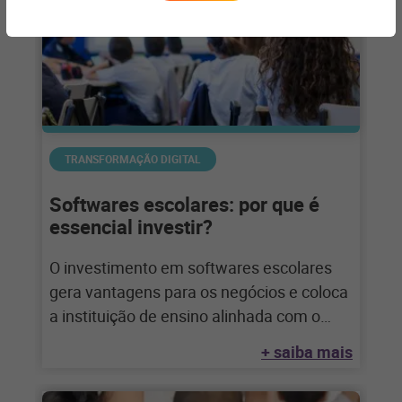
TRANSFORMAÇÃO DIGITAL
Softwares escolares: por que é
essencial investir?
O investimento em softwares escolares
gera vantagens para os negócios e coloca
a instituição de ensino alinhada com o
movimento
+ saiba mais