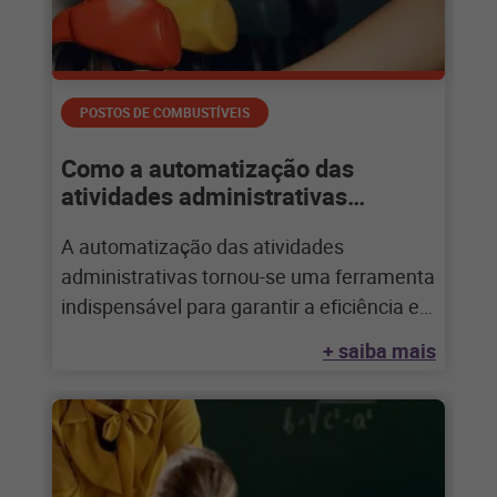
POSTOS DE COMBUSTÍVEIS
Como a automatização das
atividades administrativas
revoluciona a gestão dos postos
A automatização das atividades
de combustíveis
administrativas tornou-se uma ferramenta
indispensável para garantir a eficiência e a
boa gestão dos postos de
+ saiba mais