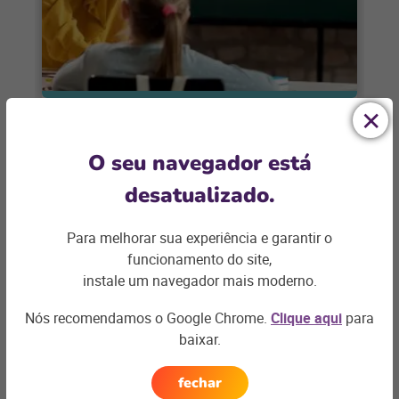
TRANSFORMAÇÃO DIGITAL
O seu navegador está
Como conduzir inovação nas
escolas particulares?
desatualizado.
Inovação nem sempre é simples, mas é
Para melhorar sua experiência e garantir o
essencial para o sucesso. Saiba como
funcionamento do site,
aplicá-la corretamente em sua instituição
instale um navegador mais moderno.
de ensino.
+ saiba mais
Nós recomendamos o Google Chrome.
Clique aqui
para
baixar.
fechar