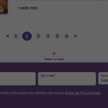
+ saiba mais
1
2
3
4
5
6
Voltar ao topo
Seu e-mail
*
Seu 
Sel
serão utilizados nos termos do nosso
Aviso de Privacidade
.