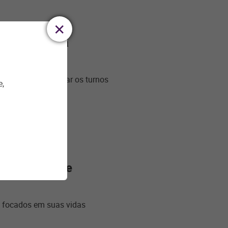
ganizar a sua
ncial para organizar os turnos
e,
prevenir esse
 focados em suas vidas