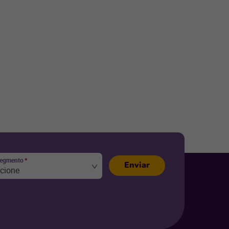
segmento
*
Enviar
ecione