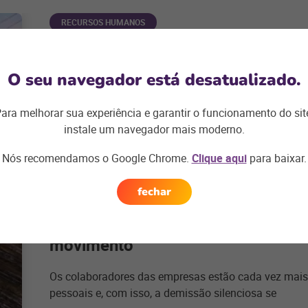
RECURSOS HUMANOS
Escala de trabalho: saiba como or
empresa!
O seu navegador está desatualizado.
O cumprimento das leis trabalhistas é uma ação esse
ara melhorar sua experiência e garantir o funcionamento do sit
de trabalho dos colaboradores que atuam nos
instale um navegador mais moderno.
+ saiba mais
Nós recomendamos o Google Chrome.
Clique aqui
para baixar.
fechar
RECURSOS HUMANOS
Demissão silenciosa: 5 dicas para 
movimento
Os colaboradores das empresas estão cada vez mais
pessoais e, com isso, a demissão silenciosa se