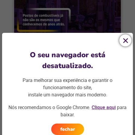
POSTOS DE COMBUSTÍVEIS
O seu navegador está
3 destaques que não podem faltar
desatualizado.
para postos de combustíveis em
2018
Para melhorar sua experiência e garantir o
Como os postos de combustíveis podem
funcionamento do site,
tornar-se mais atrativo para seus
instale um navegador mais moderno.
consumidores no dia-a-dia? Veja 3
Nós recomendamos o Google Chrome.
Clique aqui
para
destaques que não pode faltar em 2018 e
+ saiba mais
baixar.
garantem boas vendas!
fechar