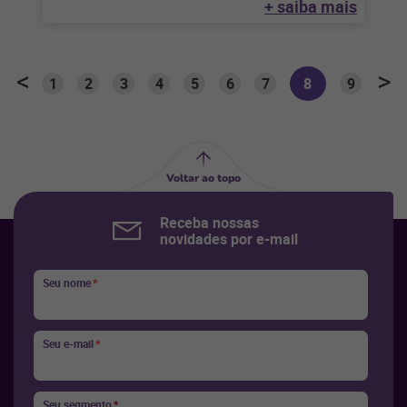
+ saiba mais
uma preocupação diária.
1
2
3
4
5
6
7
8
9
Voltar ao topo
Receba nossas
novidades por e-mail
Seu nome
*
Seu e-mail
*
Seu segmento
*