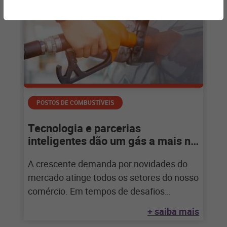
POSTOS DE COMBUSTÍVEIS
Tecnologia e parcerias
inteligentes dão um gás a mais no
mercado de Postos
A crescente demanda por novidades do
mercado atinge todos os setores do nosso
comércio. Em tempos de desafios
econômicos, um diferencial interessante
+ saiba mais
pode aumentar os lucros. No caso de