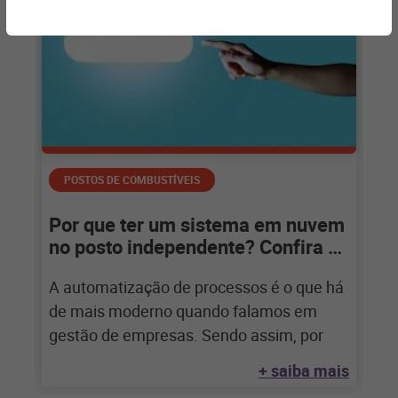
POSTOS DE COMBUSTÍVEIS
Por que ter um sistema em nuvem
no posto independente? Confira as
vantagens
A automatização de processos é o que há
de mais moderno quando falamos em
gestão de empresas. Sendo assim, por
+ saiba mais