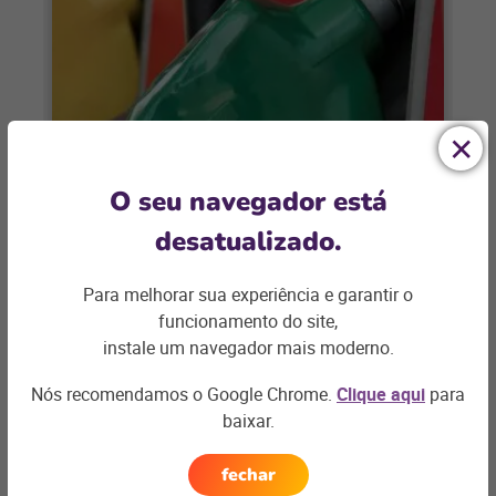
POSTOS DE COMBUSTÍVEIS
O seu navegador está
Postos são autorizados a vender
desatualizado.
combustíveis de várias
distribuidoras
Para melhorar sua experiência e garantir o
Medida Provisória 1063/21, assinada pelo
funcionamento do site,
governo federal no dia 11 de agosto de
instale um navegador mais moderno.
2021 libera os postos de bandeira para
Nós recomendamos o Google Chrome.
Clique aqui
para
+ saiba mais
baixar.
fechar