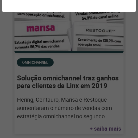
OMNICHANNEL
Solução omnichannel traz ganhos
para clientes da Linx em 2019
Hering, Centauro, Marisa e Restoque
aumentaram o número de vendas com
estratégia omnichannel no segundo
trimestre do ano Recentemente, os
+ saiba mais