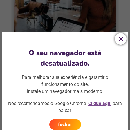
OMNICHANNEL
O seu navegador está
3 dicas para ter uma estratégia
desatualizado.
omnichannel na Black Friday
Para melhorar sua experiência e garantir o
Em 2018, a data alcançou um volume de
funcionamento do site,
vendas 25,2% maior do que no ano
instale um navegador mais moderno.
anterior Em 29 de novembro,
Nós recomendamos o Google Chrome.
Clique aqui
para
+ saiba mais
baixar.
fechar