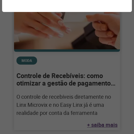
MODA
Controle de Recebíveis: como
otimizar a gestão de pagamentos
feito por cartões
O controle de recebíveis diretamente no
Linx Microvix e no Easy Linx já é uma
realidade por conta da ferramenta
+ saiba mais