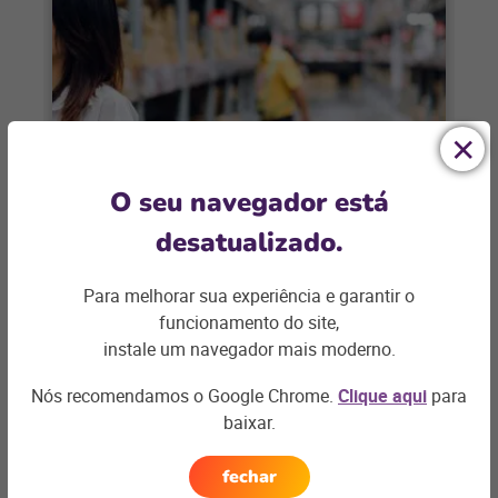
MODA
O seu navegador está
Reposição de estoque: como
desatualizado.
organizar sua loja no início do ano
Para melhorar sua experiência e garantir o
A reposição de estoque é essencial para a
funcionamento do site,
boa saúde do seu negócio. Saiba como
instale um navegador mais moderno.
organizar essa atividade para vender
Nós recomendamos o Google Chrome.
Clique aqui
para
+ saiba mais
baixar.
fechar