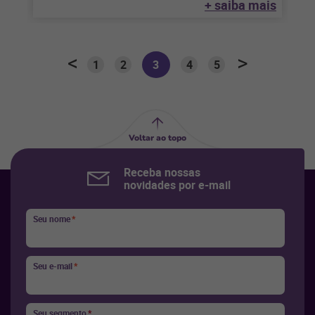
+ saiba mais
1
2
3
4
5
Voltar ao topo
Receba nossas
novidades por e-mail
Seu nome
*
Seu e-mail
*
Seu segmento
*