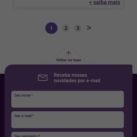
+ saiba mais
1
2
3
Voltar ao topo
Receba nossas
novidades por e-mail
Seu nome
*
Seu e-mail
*
Seu segmento
*