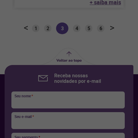
+ saiba mais
1
2
3
4
5
6
Voltar ao topo
Receba nossas
novidades por e-mail
Seu nome
*
Seu e-mail
*
Seu segmento
*