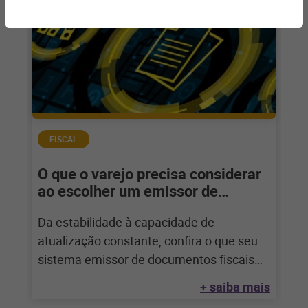
FISCAL
O que o varejo precisa considerar
ao escolher um emissor de
documentos fiscais?
Da estabilidade à capacidade de
atualização constante, confira o que seu
sistema emissor de documentos fiscais
precisa ter para atender
+ saiba mais