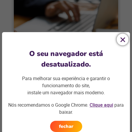
FISCAL
O seu navegador está
6 funcionalidades essenciais no
desatualizado.
seu software de gestão fiscal e
tributária
Para melhorar sua experiência e garantir o
Escalável, monitorável e seguro são
funcionamento do site,
alguns dos fatores que você deve buscar
instale um navegador mais moderno.
no seu software de gestão fiscal e
Nós recomendamos o Google Chrome.
Clique aqui
para
tributária
+ saiba mais
baixar.
fechar