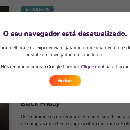
E-COMMERCE
Retail Media: entenda a importânc
as campanhas digitais
O seu navegador está desatualizado.
A estratégia retail media é a oportunidade de conquis
ara melhorar sua experiência e garantir o funcionamento do sit
campanhas de anúncios. Descubra sua importância 
instale um navegador mais moderno.
+ saiba mais
Nós recomendamos o Google Chrome.
Clique aqui
para baixar.
fechar
E-COMMERCE
Busca inteligente: o caminho para
Black Friday
Os e-commerces que contam com recursos de busca i
de compras dos clientes, apresentam melhores resul