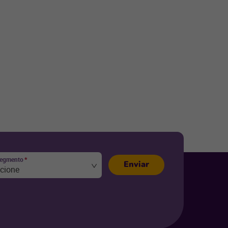
segmento
*
Enviar
ecione