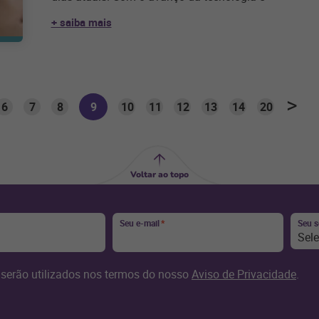
+ saiba mais
6
7
8
9
10
11
12
13
14
20
Voltar ao topo
Seu e-mail
*
Seu 
Sel
serão utilizados nos termos do nosso
Aviso de Privacidade
.