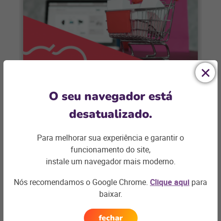
E-COMMERCE
O seu navegador está
O que leva um empreendedor de
desatualizado.
loja física começar a vender
online?
Para melhorar sua experiência e garantir o
Decidir ampliar os negócios é um grande
funcionamento do site,
desafio para qualquer empreendedor. E,
instale um navegador mais moderno.
para quem tem uma loja física o medo
Nós recomendamos o Google Chrome.
Clique aqui
para
+ saiba mais
baixar.
fechar