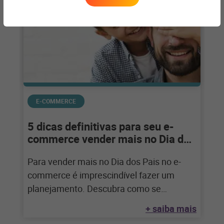
E-COMMERCE
5 dicas definitivas para seu e-
commerce vender mais no Dia dos
Pais
Para vender mais no Dia dos Pais no e-
commerce é imprescindível fazer um
planejamento. Descubra como se
preparar para aproveitar
+ saiba mais