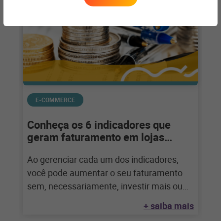
E-COMMERCE
Conheça os 6 indicadores que
geram faturamento em lojas
online
Ao gerenciar cada um dos indicadores,
você pode aumentar o seu faturamento
sem, necessariamente, investir mais ou
baixar preços É
+ saiba mais