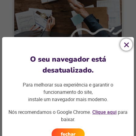
E-COMMERCE
O seu navegador está
Por que contratar uma consultoria
desatualizado.
de e-commerce?
Para melhorar sua experiência e garantir o
Diante dos obstáculos que um e-
funcionamento do site,
commerce pode apresentar, é importante
instale um navegador mais moderno.
ter o apoio de uma consultoria desde o
início do
Nós recomendamos o Google Chrome.
Clique aqui
para
+ saiba mais
baixar.
fechar