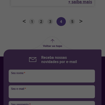
+ saiba mais
1
2
3
4
5
Voltar ao topo
Receba nossas
novidades por e-mail
Seu nome
*
Seu e-mail
*
Seu segmento
*