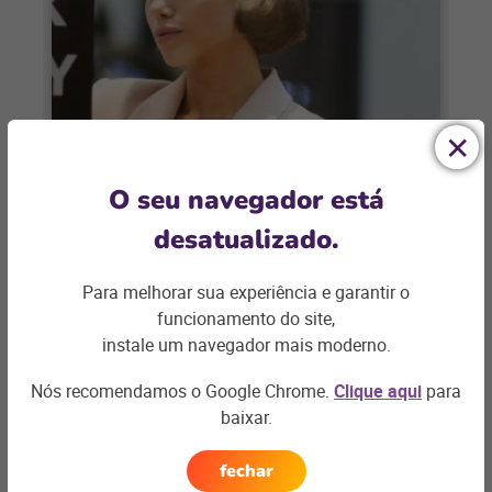
CONECTIVIDADE
O seu navegador está
Como se preparar para a Black
desatualizado.
Friday em lojas físicas
Para melhorar sua experiência e garantir o
A Black Friday é uma invenção
funcionamento do site,
estadunidense, mas, há alguns anos, foi
instale um navegador mais moderno.
adotada pelo setor varejista brasileiro,
Nós recomendamos o Google Chrome.
Clique aqui
para
sendo bastante aguardada
+ saiba mais
baixar.
fechar