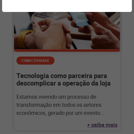
CONECTIVIDADE
Tecnologia como parceira para
descomplicar a operação da loja
Estamos vivendo um processo de
transformação em todos os setores
econômicos, gerado por um evento
externo não previsto em nenhum
+ saiba mais