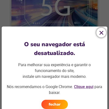
CONECTIVIDADE
O seu navegador está
Internet 5G: os desafios que vão
desatualizado.
além da implementação
Para melhorar sua experiência e garantir o
A falta de insumos para produção atingiu
funcionamento do site,
73% das indústrias, segundo a
instale um navegador mais moderno.
Confederação Nacional da Indústria (CNI)
Nós recomendamos o Google Chrome.
Clique aqui
para
e isso impactou
+ saiba mais
baixar.
fechar