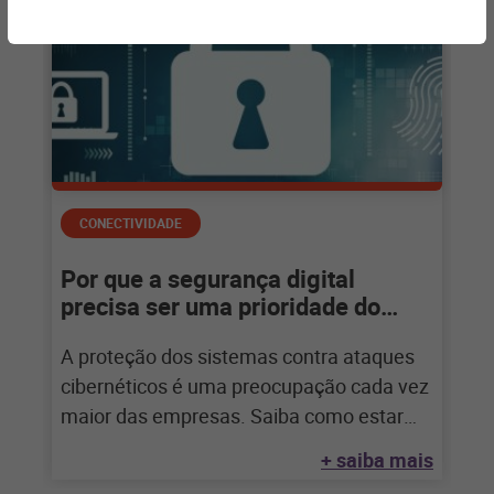
CONECTIVIDADE
Por que a segurança digital
precisa ser uma prioridade do
varejo?
A proteção dos sistemas contra ataques
cibernéticos é uma preocupação cada vez
maior das empresas. Saiba como estar
preparado e
+ saiba mais