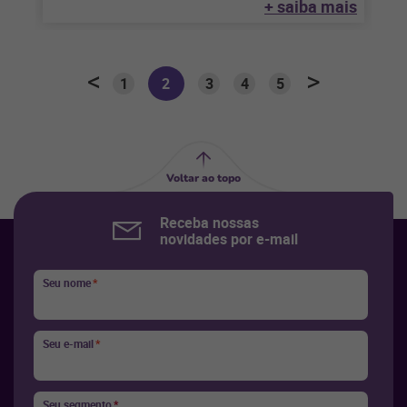
+ saiba mais
1
2
3
4
5
Voltar ao topo
Receba nossas
novidades por e-mail
Seu nome
*
Seu e-mail
*
Seu segmento
*