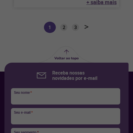
+ saiba mais
1
2
3
Voltar ao topo
Receba nossas
novidades por e-mail
Seu nome
*
Seu e-mail
*
Seu segmento
*