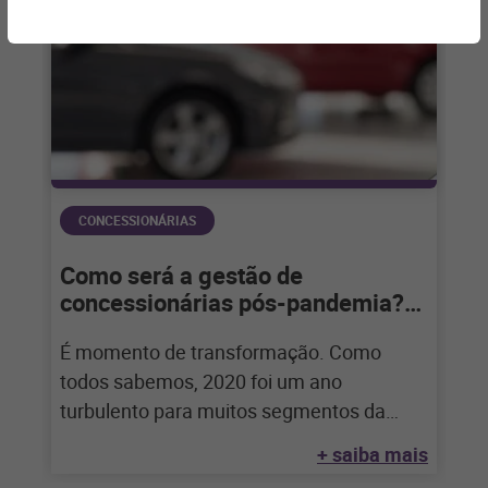
CONCESSIONÁRIAS
Como será a gestão de
concessionárias pós-pandemia?
Veja!
É momento de transformação. Como
todos sabemos, 2020 foi um ano
turbulento para muitos segmentos da
economia, sobretudo para quem
+ saiba mais