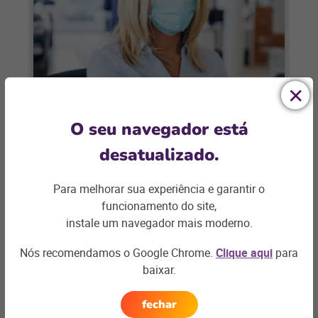
CONCESSIONÁRIAS
O seu navegador está
Como usar a tecnologia na gestão
desatualizado.
de concessionárias? Descubra
aqui!
Para melhorar sua experiência e garantir o
Com as incertezas da pandemia, diversos
funcionamento do site,
setores foram impactados e, agora,
instale um navegador mais moderno.
reinventam-se para que continuem vivos
Nós recomendamos o Google Chrome.
Clique aqui
para
no mercado, o que
+ saiba mais
baixar.
fechar