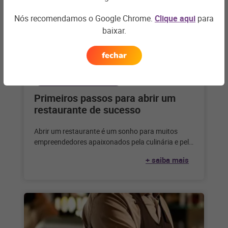
Nós recomendamos o Google Chrome.
Clique aqui
para
baixar.
fechar
BARES E RESTAURANTES
Primeiros passos para abrir um
restaurante de sucesso
Abrir um restaurante é um sonho para muitos
empreendedores apaixonados pela culinária e pelo
serviço de alimentação. Considerando que,
+ saiba mais
segundo