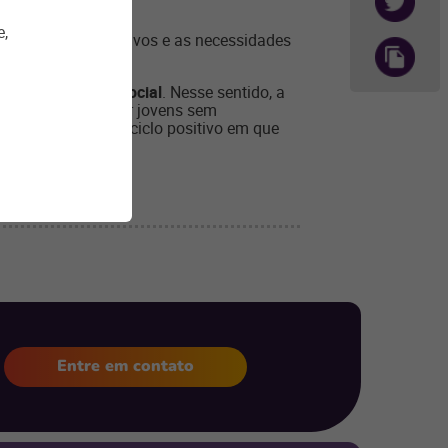
e,
aspectos quantitativos e as necessidades
a tem uma
função social
. Nesse sentido, a
nômicas ou absorver jovens sem
e estabelecem um ciclo positivo em que
Entre em contato