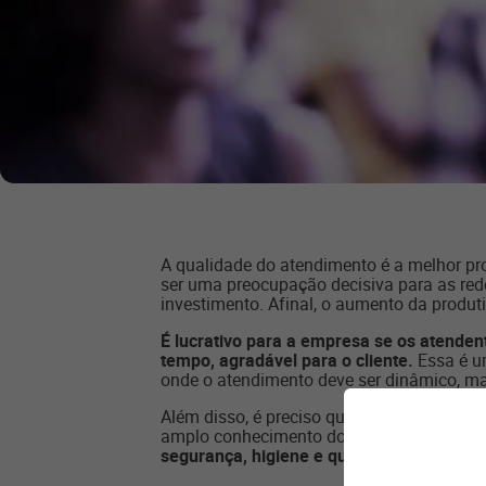
A qualidade do atendimento é a melhor pr
ser uma preocupação decisiva para as re
investimento. Afinal, o aumento da produti
É lucrativo para a empresa se os atenden
tempo, agradável para o cliente.
Essa é u
onde o atendimento deve ser dinâmico, ma
Além disso, é preciso que os funcionários
amplo conhecimento dos aplicativos que 
segurança, higiene e qualidade.
Ao repres