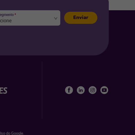
segmento
*
Enviar
ecione
so do Google.