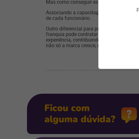
Mas como conseguir esse engajamento?
P
Associando a capacitação a
planos de car
de cada funcionário.
Outro diferencial para promover o engaj
franquia pode contratar funcionários da t
experiência, contribuindo na sua formaçã
não só a marca cresce, mas o país també
Ficou com
alguma dúvida?