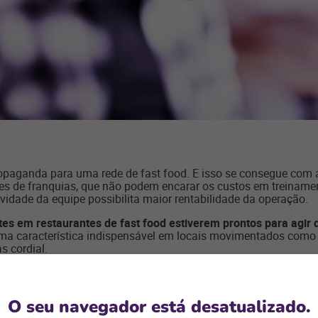
opaganda para uma rede de fast food. E isso se consegue com 
des de franquias, que não podem encarar os custos em treina
vidade da equipe possibilita maior rentabilidade da operação.
tes em restaurantes de fast food estiverem prontos para agir 
ma característica indispensável em locais movimentados como 
s cordial.
 saibam manejar corretamente o caixa, os equipamentos da cozin
eles rodam.
Em redes de fast food a capacitação também deve 
entar esses valores com eficiência o funcionário passa a ser u
O seu navegador está desatualizado.