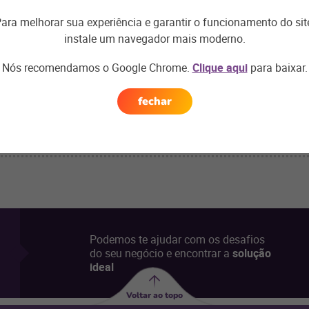
ara melhorar sua experiência e garantir o funcionamento do sit
reira
. Também é importante avaliar o desempenho qualitativo, 
instale um navegador mais moderno.
amento e motivação em uma rede de fast food é quando a marc
Nós recomendamos o Google Chrome.
Clique aqui
para baixar.
erceira idade, manter parcerias com ONGs e instituições gastro
o e desenvolvimento como profissional e cidadão. São ações qu
m.
fechar
Podemos te ajudar com os desafios
do seu negócio e encontrar a
solução
ideal
Voltar ao topo