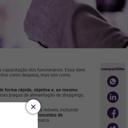
compartilhe
a capacitação dos funcionários. Essa deve
mentos como despesa, mas sim como
de forma rápida, objetiva e, ao mesmo
nas praças de alimentação de shoppings,
ha e os dispositivos móveis, incluindo
estar vinculada a conceitos de
m multiplicador da marca.