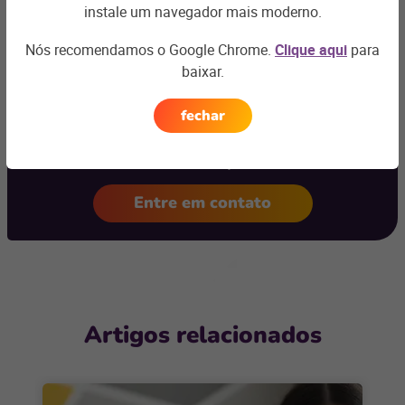
instale um navegador mais moderno.
Nós recomendamos o Google Chrome.
Clique aqui
para
Ficou com
baixar.
alguma dúvida?
fechar
Podemos te ajudar com os desafios do seu negócio e
encontrar a
solução ideal
Entre em contato
Artigos relacionados