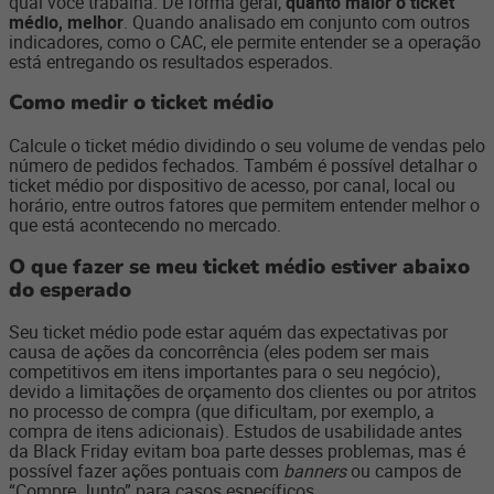
qual você trabalha. De forma geral,
quanto maior o ticket
médio, melhor
. Quando analisado em conjunto com outros
indicadores, como o CAC, ele permite entender se a operação
está entregando os resultados esperados.
Como medir o ticket médio
Calcule o ticket médio dividindo o seu volume de vendas pelo
número de pedidos fechados. Também é possível detalhar o
ticket médio por dispositivo de acesso, por canal, local ou
horário, entre outros fatores que permitem entender melhor o
que está acontecendo no mercado.
O que fazer se meu ticket médio estiver abaixo
do esperado
Seu ticket médio pode estar aquém das expectativas por
causa de ações da concorrência (eles podem ser mais
competitivos em itens importantes para o seu negócio),
devido a limitações de orçamento dos clientes ou por atritos
no processo de compra (que dificultam, por exemplo, a
compra de itens adicionais). Estudos de usabilidade antes
da Black Friday evitam boa parte desses problemas, mas é
possível fazer ações pontuais com
banners
ou campos de
“Compre Junto” para casos específicos.