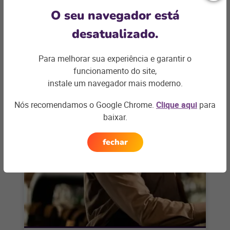
O seu navegador está
BARES E RESTAURANTES
desatualizado.
Primeiros passos para abrir um
restaurante de sucesso
Para melhorar sua experiência e garantir o
funcionamento do site,
Abrir um restaurante é um sonho para muitos
instale um navegador mais moderno.
empreendedores apaixonados pela culinária e pelo
serviço de alimentação. Considerando que,
+ saiba mais
Nós recomendamos o Google Chrome.
Clique aqui
para
segundo
baixar.
fechar