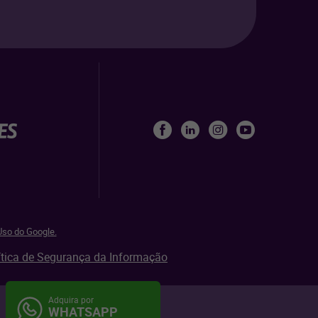
so do Google.
ítica de Segurança da Informação
Adquira por
Mapa do site
Aviso de privacidade
WHATSAPP