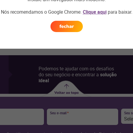
s de mobilidade e NFC-e.
Veja nossa localização
Nós recomendamos o Google Chrome.
Clique aqui
para baixar.
ntos de junho,
clique aqui
.
fechar
Podemos te ajudar com os desafios
do seu negócio e encontrar a
solução
ideal
Voltar ao topo
Seu e-mail
*
Seu 
Sel