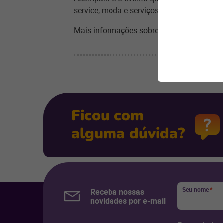
service, moda e serviços, além de soluçõe
Mais informações sobre este e outros eve
Ficou com
alguma dúvida?
Seu nome
*
Receba nossas
novidades por e-mail