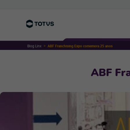
Blog Linx
ABF Franchising Expo comemora 25 anos
ABF Fr