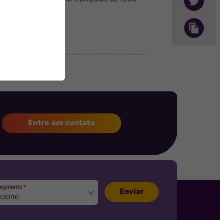
Entre em contato
segmento
*
Enviar
ecione