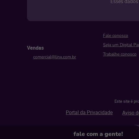
Esses dados 
Fale conosco
Seja um Digital Pa
Vendas
Trabalhe conosco
comercial@linx.com.br
Este site é p
Portal da Privacidade
Aviso d
fale com
a gente!
© Linx 2026.
Todos os direitos reservados.