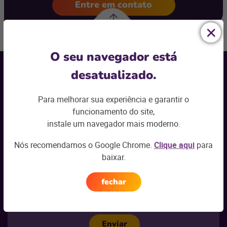
Entre em contato
Voltar ao topo
Receba nossas
O seu navegador está
novidades por e-mail
desatualizado.
Seu nome
*
Para melhorar sua experiência e garantir o
funcionamento do site,
Seu e-mail
*
instale um navegador mais moderno.
Nós recomendamos o Google Chrome.
Clique aqui
para
Seu segmento
*
baixar.
Selecione
fechar
Esses dados serão utilizados nos termos do nosso
Aviso de Privacidade
.
Enviar