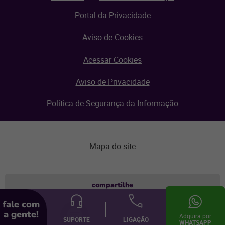
Portal da Privacidade
Aviso de Cookies
Acessar Cookies
Aviso de Privacidade
Política de Segurança da Informação
Mapa do site
Aviso de privacidade
compartilhe
fale com
© Linx 2026.
a gente!
Todos os direitos reservados.
Adquira por
SUPORTE
LIGAÇÃO
WHATSAPP