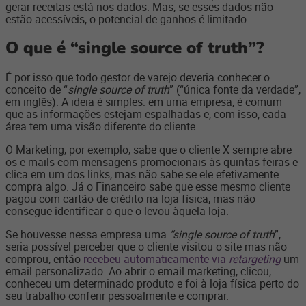
gerar receitas está nos dados. Mas, se esses dados não
estão acessíveis, o potencial de ganhos é limitado.
O que é “single source of truth”?
É por isso que todo gestor de varejo deveria conhecer o
conceito de “
single source of truth
” (“única fonte da verdade”,
em inglês). A ideia é simples: em uma empresa, é comum
que as informações estejam espalhadas e, com isso, cada
área tem uma visão diferente do cliente.
O Marketing, por exemplo, sabe que o cliente X sempre abre
os e-mails com mensagens promocionais às quintas-feiras e
clica em um dos links, mas não sabe se ele efetivamente
compra algo. Já o Financeiro sabe que esse mesmo cliente
pagou com cartão de crédito na loja física, mas não
consegue identificar o que o levou àquela loja.
Se houvesse nessa empresa uma
“single source of truth
”,
seria possível perceber que o cliente visitou o site mas não
comprou, então
recebeu automaticamente via
retargeting
um
email personalizado. Ao abrir o email marketing, clicou,
conheceu um determinado produto e foi à loja física perto do
seu trabalho conferir pessoalmente e comprar.