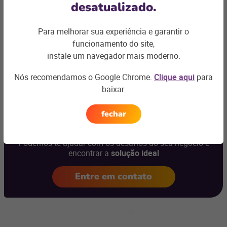
desatualizado.
Assine a newsletter do blog da Linx
e fique por dentro das
novidades para o seu negócio!
Para melhorar sua experiência e garantir o
funcionamento do site,
instale um navegador mais moderno.
Nós recomendamos o Google Chrome.
Clique aqui
para
baixar.
Ficou com
alguma dúvida?
fechar
Podemos te ajudar com os desafios do seu negócio e
encontrar a
solução ideal
Entre em contato