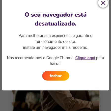
O seu navegador está
BARES E RESTAURANTES
desatualizado.
Primeiros passos para abrir um
restaurante de sucesso
Para melhorar sua experiência e garantir o
Abrir um restaurante é um sonho para muitos
funcionamento do site,
empreendedores apaixonados pela culinária e pelo
instale um navegador mais moderno.
serviço de alimentação. Considerando que,
+ saiba mais
segundo
Nós recomendamos o Google Chrome.
Clique aqui
para
baixar.
fechar