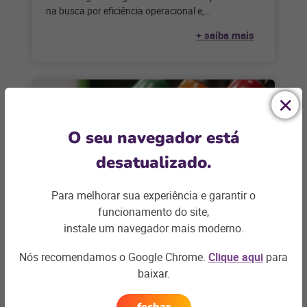
na busca por eficiência operacional e,
principalmente, para vender mais nos postos de
+ saiba mais
O seu navegador está
desatualizado.
Para melhorar sua experiência e garantir o
funcionamento do site,
instale um navegador mais moderno.
POSTOS DE COMBUSTÍVEIS
6 vantagens sobre os medidores
Nós recomendamos o Google Chrome.
Clique aqui
para
de tanque eletrônicos
baixar.
Em um mercado competitivo, a gestão eficiente de