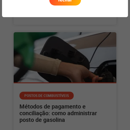
fechar
postos de combustível é essencial para o sucesso
dos negócios. Uma das
+ saiba mais
POSTOS DE COMBUSTÍVEIS
Métodos de pagamento e
conciliação: como administrar
posto de gasolina