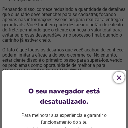
Pensando nisso, comece reduzindo a quantidade de detalhes
que o usuário deve preencher para se cadastrar, focando
apenas nas informações essenciais para realizar a entrega e
gerar leads. Você também pode destacar o botão de cálculo
do frete, permitindo que o cliente conheça o valor total para
evitar surpresas desagradáveis no processo final, quando o
carrinho já estiver cheio.
O fato é que todos os desafios que você acabou de conhecer
podem limitar a eficácia do seu e-commerce. No entanto,
estar ciente disso é o primeiro passo para superá-los, vendo
os problemas como oportunidade de melhoria para
alavancar as vendas da sua loja virtual.
E para crescer ainda mais, conte com as soluções em e-
commerce da Linx. Certamente, temos muito a oferecer para
ajudar no sucesso do seu negócio.
O seu navegador está
desatualizado.
Para melhorar sua experiência e garantir o
funcionamento do site,