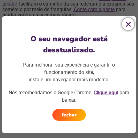
gestão
facilitam o caminho da sua rede rumo a expandir seu
comércio por meio de franquias.
Conte com a gente
para
ajudar você a crescer mais rápido!
Confira o podcast que gravamos com duas grandes
O seu navegador está
especialistas em Franquias: Fabiana Estrela, Diretora
Executiva da Associação Brasileira de Franchising (ABF) e
desatualizado.
Adriana Auriemo, Sócia-Fundadora da Nutty Bavarian, rede
de nuts glaceadas que já conta com mais de 100 franquias
e +500 pontos de venda. Clique no banner abaixo e assista
Para melhorar sua experiência e garantir o
ao episódio:
funcionamento do site,
instale um navegador mais moderno.
Nós recomendamos o Google Chrome.
Clique aqui
para
baixar.
fechar