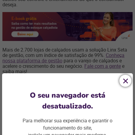
deseja.
Mais de 2.700 lojas de calçados usam a solução Linx Seta
de gestão, com um índice de satisfação de 99%.
Conheça
nossa plataforma de gestão
para o varejo de calçados e
acelere o crescimento do seu negócio.
Fale com a gente
e
saiba mais!
O seu navegador está
desatualizado.
Para melhorar sua experiência e garantir o
Ficou com
funcionamento do site,
instale um navegador mais moderno.