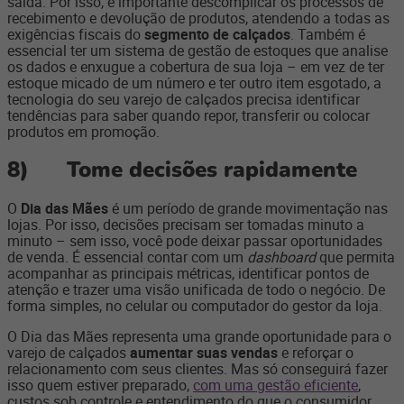
saída. Por isso, é importante descomplicar os processos de
recebimento e devolução de produtos, atendendo a todas as
exigências fiscais do
segmento de calçados
. Também é
essencial ter um sistema de gestão de estoques que analise
os dados e enxugue a cobertura de sua loja – em vez de ter
estoque micado de um número e ter outro item esgotado, a
tecnologia do seu varejo de calçados precisa identificar
tendências para saber quando repor, transferir ou colocar
produtos em promoção.
8)
Tome decisões rapidamente
O
Dia das Mães
é um período de grande movimentação nas
lojas. Por isso, decisões precisam ser tomadas minuto a
minuto – sem isso, você pode deixar passar oportunidades
de venda. É essencial contar com um
dashboard
que permita
acompanhar as principais métricas, identificar pontos de
atenção e trazer uma visão unificada de todo o negócio. De
forma simples, no celular ou computador do gestor da loja.
O Dia das Mães representa uma grande oportunidade para o
varejo de calçados
aumentar suas vendas
e reforçar o
relacionamento com seus clientes. Mas só conseguirá fazer
isso quem estiver preparado,
com uma gestão eficiente
,
custos sob controle e entendimento do que o consumidor