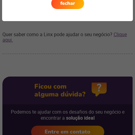
fechar
Coloque em prática essas 7 dicas para ter clientes que
recomendam e retornam. Você não irá se arrepender.
Quer saber como a Linx pode ajudar o seu negócio?
Clique
aqui.
Ficou com
alguma dúvida?
Podemos te ajudar com os desafios do seu negócio e
encontrar a
solução ideal
Entre em contato