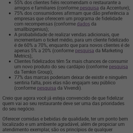
55% dos clientes fiéis recomendam o restaurante a
amigos e familiares (conforme
pesquisa
da Accenture);
75% dos consumidores afirmam que dão preferência a
empresas que oferecem um programa de fidelidade
com recompensas (conforme
dados
da
smallbizgenius);
A probabilidade de realizar vendas adicionais, que
incrementam o ticket médio, para um cliente fidelizado
é de 60% a 70%, enquanto que para novos clientes é de
apenas 5% a 20% (conforme
pesquisa
da Marketing
Metrics);
Clientes fidelizados têm 5x mais chances de consumir
um novo produto do seu cardápio (conforme
pesquisa
da Temkin Group);
77% das marcas poderiam deixar de existir e ninguém
sentiria falta, pois elas não engajam seu público
(conforme
p
esquisa
da Vivendi).
Creio que agora você já esteja convencido de que fidelizar
quem vai ao seu restaurante deve ser uma das prioridades
do seu negócio.
Oferecer comidas e bebidas de qualidade, ter um ponto bem
localizado e um ambiente agradável, além de propiciar um
atendimento exemplar, são os princípios de qualquer