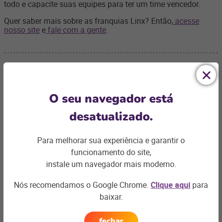
todo e capacite suas equipes para ter um time vencedor.
Quer saber mais sobre as franquias Linx? Então,
acesse
nosso site
e
fale com a gente
.
O seu navegador está
Ficou com
desatualizado.
alguma dúvida?
Para melhorar sua experiência e garantir o
Podemos te ajudar com os desafios do seu negócio e
funcionamento do site,
encontrar a
solução ideal
instale um navegador mais moderno.
Entre em contato
Nós recomendamos o Google Chrome.
Clique aqui
para
baixar.
fechar