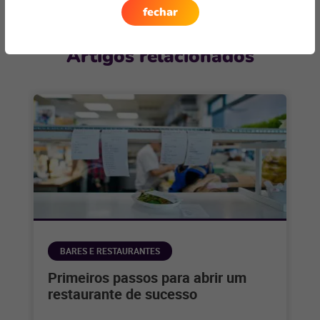
fechar
Artigos relacionados
BARES E RESTAURANTES
Primeiros passos para abrir um
restaurante de sucesso