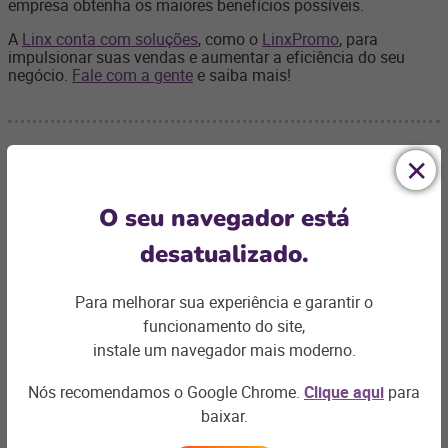
empresa obtenha os maiores benefícios possíveis.
A
Linx conta com soluções
, como o
LinxPromo
, para
impulsionar suas vendas e aumentar a eficiência do seu
negócio.
Fale com a gente
e saiba mais!
O seu navegador está
Ficou com
desatualizado.
alguma dúvida?
Para melhorar sua experiência e garantir o
Podemos te ajudar com os desafios do seu negócio e
funcionamento do site,
encontrar a
solução ideal
instale um navegador mais moderno.
Entre em contato
Nós recomendamos o Google Chrome.
Clique aqui
para
baixar.