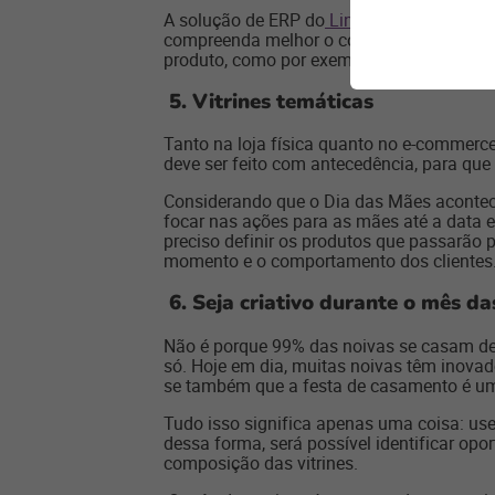
A solução de ERP do
Linx Seta Digital
perm
compreenda melhor o comportamento dos c
produto, como por exemplo, a cor branca.
5.
Vitrines temáticas
Tanto na loja física quanto no e-commerc
deve ser feito com antecedência, para que
Considerando que o Dia das Mães acontec
focar nas ações para as mães até a data e,
preciso definir os produtos que passarão p
momento e o comportamento dos clientes
6.
Seja criativo durante o mês da
Não é porque 99% das noivas se casam de
só. Hoje em dia, muitas noivas têm inovad
se também que a festa de casamento é um 
Tudo isso significa apenas uma coisa: use 
dessa forma, será possível identificar opo
composição das vitrines.