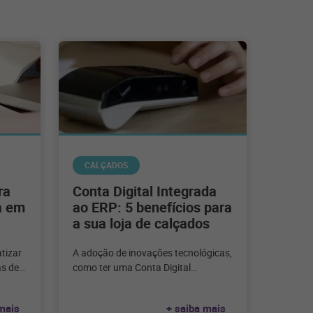
CALÇADOS
ra
Conta Digital Integrada
a em
ao ERP: 5 benefícios para
a sua loja de calçados
tizar
A adoção de inovações tecnológicas,
as de
como ter uma Conta Digital
veitar
Integrada ao ERP, é essencial para o
sucesso da gestão
mais
+ saiba mais