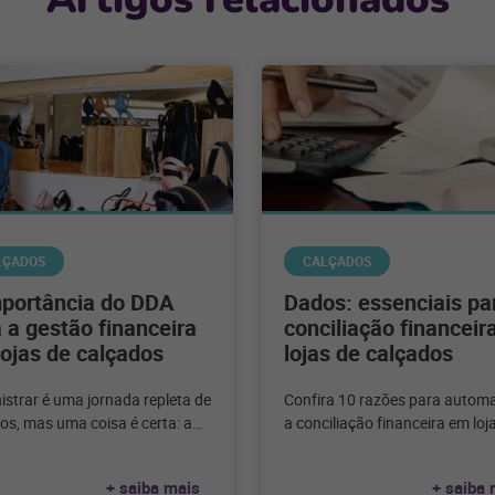
LÇADOS
CALÇADOS
mportância do DDA
Dados: essenciais pa
 a gestão financeira
conciliação financeir
ojas de calçados
lojas de calçados
istrar é uma jornada repleta de
Confira 10 razões para automa
os, mas uma coisa é certa: a
a conciliação financeira em loj
 financeira em lojas de
calçados e entenda como apro
dos é
melhor o poder dos
+ saiba mais
+ saiba 