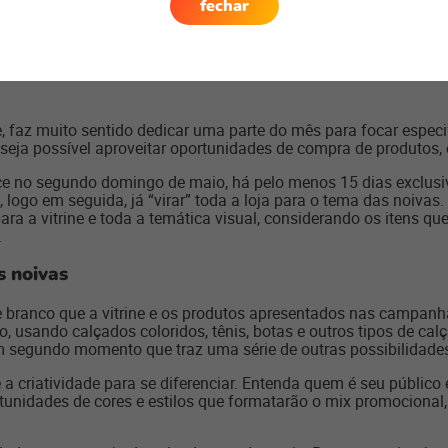
fechar
ite que o lojista acompanhe toda a movimentação de vendas da
onsumidores e consiga identificar tendências relevantes que 
e, faz muito sentido dedicar uma parte do mês para focar espec
 seja possível aproveitar oportunidades de compra de produtos, 
e no segundo domingo de maio, há pelo menos 15 dias exclusiv
 logo em seguida, já “virar” toda a loja para o tema das noivas.
ara a vitrine e toda a temática visual, considerando os itens qu
.
s noivas
 branco que a vitrine e os produtos apresentados nas campanh
o, usando calçados coloridos, tênis, botas e outros tipos de c
segundo momento que traz uma série de outras possibilidades d
a criatividade para se diferenciar. Entenda quem é seu público 
rtunidades de cores e estilos que formatarão o mix promocional