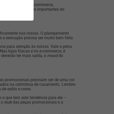
 loja física e do e-commerce,
consideram detalhes importantes do
ificamente nas noivas. O planejamento
e a execução precisa ser muito bem feita.
os para atenção às noivas. Vale a pena
 Nas lojas físicas e no e-commerce, é
e deverão ter mais saída, o
mood
do
as promocionais precisam ser de uma cor
alçados na cerimônia de casamento. Lembre-
e estilo e cores.
e o que tem sido tendência para ele –
, o
look
das peças promocionais e a