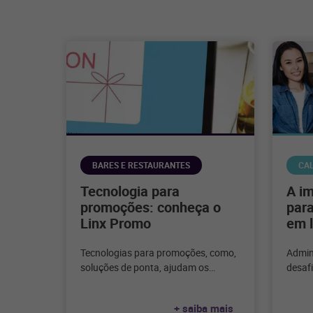
BARES E RESTAURANTES
CA
Tecnologia para
A i
promoções: conheça o
para
Linx Promo
em l
Tecnologias para promoções, como,
Admin
soluções de ponta, ajudam os
desafi
varejistas a atrair clientes e
gestão
aumentar as vendas com
calça
+ saiba mais
promoções personalizas