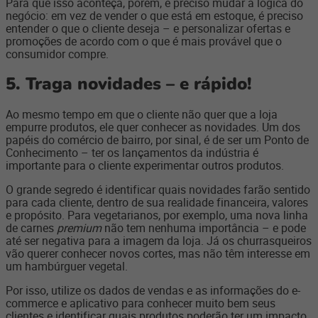
Para que isso aconteça, porém, é preciso mudar a lógica do
negócio: em vez de vender o que está em estoque, é preciso
entender o que o cliente deseja – e personalizar ofertas e
promoções de acordo com o que é mais provável que o
consumidor compre.
5.
Traga novidades – e rápido!
Ao mesmo tempo em que o cliente não quer que a loja
empurre produtos, ele quer conhecer as novidades. Um dos
papéis do comércio de bairro, por sinal, é de ser um Ponto de
Conhecimento – ter os lançamentos da indústria é
importante para o cliente experimentar outros produtos.
O grande segredo é identificar quais novidades farão sentido
para cada cliente, dentro de sua realidade financeira, valores
e propósito. Para vegetarianos, por exemplo, uma nova linha
de carnes
premium
não tem nenhuma importância – e pode
até ser negativa para a imagem da loja. Já os churrasqueiros
vão querer conhecer novos cortes, mas não têm interesse em
um hambúrguer vegetal.
Por isso, utilize os dados de vendas e as informações do e-
commerce e aplicativo para conhecer muito bem seus
clientes e identificar quais produtos poderão ter um impacto