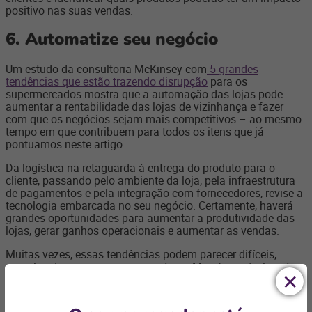
positivo nas suas vendas.
6.
Automatize seu negócio
Um estudo da consultoria McKinsey com
5 grandes
tendências que estão trazendo disrupção
para os
supermercados mostra que a automação das lojas pode
aumentar a rentabilidade das lojas de vizinhança e fazer
com que os negócios sejam mais competitivos – ao mesmo
tempo em que contribuem para todos os itens que já
pontuamos neste artigo.
Da logística na retaguarda à entrega do produto para o
cliente, passando pelo ambiente da loja, pela infraestrutura
de pagamentos e pela integração com fornecedores, revise a
tecnologia embarcada no seu negócio. Certamente, haverá
grandes oportunidades para aumentar a produtividade das
lojas, gerar ganhos operacionais e aumentar as vendas.
Muitas vezes, essas tendências podem parecer difíceis,
complicadas ou mesmo inacessíveis. Mas é possível contar
com um
sistema de gestão completo
para gerenciar seu
supermercado de vizinhança, minimercado, empório, padaria,
loja de conveniência, açougue e loja de bebidas ou de doces.