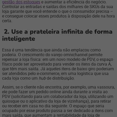
gestão dos estoques
e aumentar a eficiência do negócio.
Controlar as entradas e saídas dos milhares de SKUs da sua
loja garante que você entende o que o consumidor precisa –
e consegue colocar esses produtos à disposição d
ele
na hora
certa.
2.
Use a prateleira infinita de forma
inteligente
Essa é uma tendência que ainda não emplacou como
poderia. O crescimento do varejo omnichannel permite
repensar a loja física: em um novo modelo de PDV, o espaço
físico pode ser aproveitado para vender os itens da curva A,
que têm mais saída. Já aqueles itens de baixo giro poderiam
ser atendidos pelo e-commerce, em uma logística que usa
cada loja como um
hub
de distribuição.
Assim, se o cliente não encontra, por exemplo, uma vassoura,
ele pode fazer um pedido online ainda durante a visita ao
PDV (solicitando para um colaborador da loja, utilizando um
quiosque ou o aplicativo da loja de vizinhança), para retirar
ou receber em casa no dia seguinte. O espaço que seria
ocupado por esse produto passa a ser dedicado a itens com
mais saída, que aumentam a rentabilidade da loja de