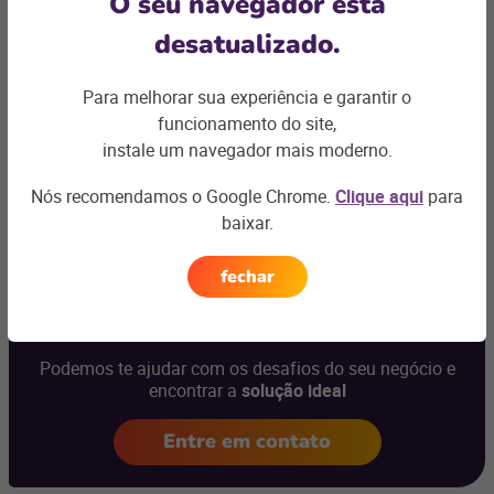
O seu navegador está
Seja qual for o perfil do seu negócio de vizinhança, a Linx
conta com uma solução que aumenta a eficiência, reduz
desatualizado.
custos e impulsiona suas vendas.
Quer saber mais?
Conheça nossas soluções
e venha
falar
Para melhorar sua experiência e garantir o
com a gente
!
funcionamento do site,
instale um navegador mais moderno.
Nós recomendamos o Google Chrome.
Clique aqui
para
baixar.
Ficou com
fechar
alguma dúvida?
Podemos te ajudar com os desafios do seu negócio e
encontrar a
solução ideal
Entre em contato