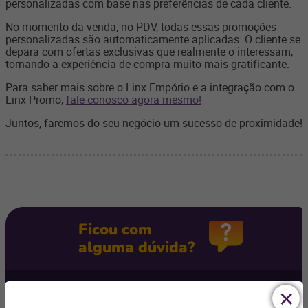
personalizadas com base nas preferências de cada cliente.
No momento da venda, no PDV, todas essas promoções
personalizadas são automaticamente aplicadas. O cliente se
depara com ofertas exclusivas que realmente o interessam,
tornando a experiência de compra muito mais gratificante.
Para saber mais sobre o Linx Empório e a integração com o
Linx Promo,
fale conosco agora mesmo!
Juntos, faremos do seu negócio um sucesso de proximidade!
Ficou com
alguma dúvida?
Podemos te ajudar com os desafios do seu negócio e
encontrar a
solução ideal