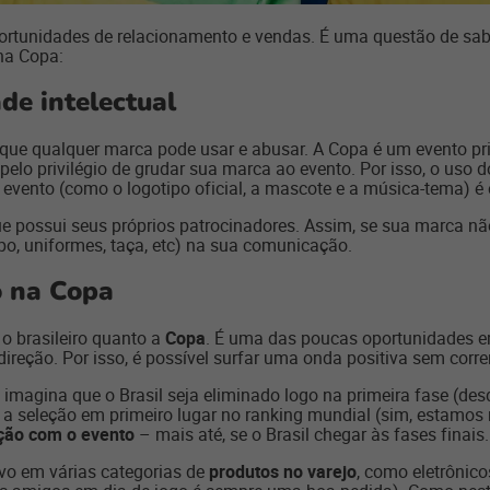
rtunidades de relacionamento e vendas. É uma questão de saber
na Copa:
de intelectual
que qualquer marca pode usar e abusar. A Copa é um evento pri
elo privilégio de grudar sua marca ao evento. Por isso, o uso
 evento (como o logotipo oficial, a mascote e a música-tema) é
ue possui seus próprios patrocinadores. Assim, se sua marca n
po, uniformes, taça, etc) na sua comunicação.
o na Copa
o brasileiro quanto a
Copa
. É uma das poucas oportunidades em
ireção. Por isso, é possível surfar uma onda positiva sem corre
imagina que o Brasil seja eliminado logo na primeira fase (de
 a seleção em primeiro lugar no ranking mundial (sim, estamos n
ão com o evento
– mais até, se o Brasil chegar às fases finais.
vo em várias categorias de
produtos no varejo
, como eletrônic