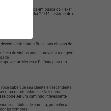
es-comuns, como “vamos em busca do Hexa”
Brasil estreia no dia 24/11, justamente o
pa:
);
deverão enfrentar o Brasil nas oitavas de
mércio de vinhos pode aproveitar a origem
idade.
gal aproveitar México x Polônia para um
e você sabe que seu cliente é descendente
 ser uma oportunidade de fazer uma
sse pode ser um caminho interessante.
enomes, hábitos de compra, preferências
idor às compras.