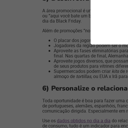
A área promocional é um prato cheio para
ou “aqui você bate um bolão”. Lembre-se 
dia da Black Friday.
Além de promoções “normais”, é possível d
O placar dos jogos pode virar mote p
Jogadores da região podem ser o mot
Aproveite as fases eliminatórias par
final. Nas quartas de final, Aleman
Aproveite jogos diversos, que possa
de seus produtos para vitrines difer
Supermercados podem criar
kits
de 
almoço de
tortillas
, ou EUA x Irã pa
6)
Personalize o relacion
Toda oportunidade é boa para fazer uma
de portugueses, alemães, espanhóis, fran
comunicação dirigida. Especialmente em 
Use os
dados obtidos no dia a dia
do relac
de consumo, tudo é um indicador para enco