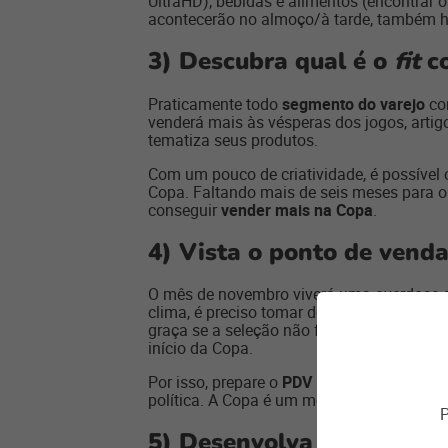
UltraHD), bebidas e alimentos (encontrar 
acontecerão no almoço/à tarde, também ha
3)
Descubra qual é o
fit
c
Praticamente todo
segmento do varejo
con
venderá mais às vésperas dos jogos, arti
tematiza seus produtos.
Com um pouco de criatividade, é possível c
Copa. Faltando mais de seis meses para o
conseguir
vender mais na Copa
.
4)
Vista o ponto de vend
O mês de novembro viverá uma overdose
clima, é preciso tomar dois cuidados. O p
graça se a seleção não for até a final. O 
início da Copa.
Por isso, prepare o
PDV
para se vestir de 
política. A Copa é um momento de união, nã
P
5)
Desenvolva promoções