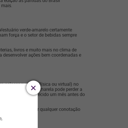
 edição as partidas do Brasil
 mais.
Vestuário verde-amarelo certamente
am força e o setor de bebidas sempre
terias, livros e muito mais no clima de
ara desenvolver ações bem coordenadas e
olocar sua loja (física ou virtual) no
 comunicação verde-amarela pode perder a
s eleições terá acontecido um mês antes do
es que possam trazer qualquer conotação
r até a final.
e,