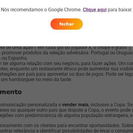
Nós recomendamos o Google Chrome.
Clique aqui
para baixar.
 o varejo
vender mais na Copa
. O mais difícil é sair de lugar
que todo mundo fará algum tipo de promoção – ainda mais que o 
fechar
esenvolver outros tipos de ações para aproveitar o clima de Co
ara descontos (“para cada gol do Brasil, damos x% de desconto”
e de uma ação (“em cada gol do jogador X, o chope é grátis”);
a promover produtos da seleção adversária. Portugal ou Uruguai 
ha ou Espanha.
m ter alguma relação com seu negócio, para fazer ações. Um co
entes, enquanto um restaurante étnico pode aumentar sua visibil
refeições por país para aproveitar os dias de jogos. Pode ser le
ra um hambúrguer no meio da tarde.
amento
 comunicação personalizada e
vender mais
, inclusive a Copa. S
ceses ou qualquer outro país que dispute a Copa, o evento pode
regiões com predominância de alguma população estrangeira, e
ionamento com os clientes para encontrar oportunidades. Sobr
ntrar relevância e identificar possibilidades de levar o consum