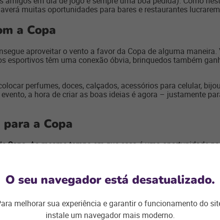
os amigos em dia de jogo é sempre uma boa pedida). Como nesta
verá muitas oportunidades para bares e restaurantes lucrarem
om a Copa
segue aproveitar o vento a favor da Copa de alguma maneira. 
gos esportivos têm uma conexão óbvia, brinquedos também ganh
olocar perfumes, doces, calçados, acessórios para celular, bijou
 evento, a hora de criar as boas ideias é agora – justamente p
a para a Copa
 de
Copa
. Ao mesmo tempo em que essa é uma oportunidade para c
rimeiro é com a possibilidade de saída prematura do Brasil – a
segundo é a polarização política do país – e o segundo turno da
O seu navegador está desatualizado.
Brasil, mas evite slogans, uso de fontes ou combinações de cor
o de divisões. Além disso, tenha um “plano B” se o Brasil não fo
ara melhorar sua experiência e garantir o funcionamento do sit
 para a Copa
instale um navegador mais moderno.