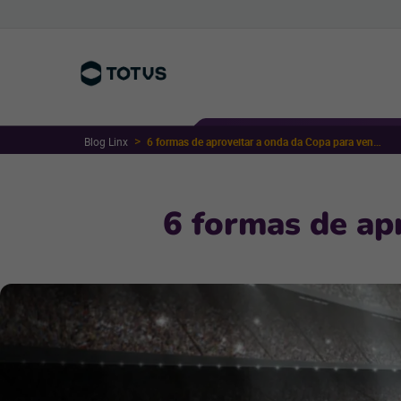
Blog Linx
6 formas de aproveitar a onda da Copa para vender mais
6 formas de ap