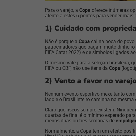
Para o varejo, a
Copa
oferece inúmeras opo
atento a estes 6 pontos para vender mais 
1)
Cuidado com proprieda
Não é porque a
Copa
cai na boca do povo 
patrocinadores que pagam muito dinheiro p
FIFA Catar 2022) e de símbolos ligados ao
O mesmo vale para a seleção brasileira, q
FIFA ou CBF, não use itens da
Copa
(logoti
2)
Vento a favor no varej
Nenhum evento esportivo mexe tanto com 
lado e o Brasil inteiro caminha na mesma d
Claro que riscos sempre existem. Ninguém 
quartas de final é o mínimo esperado para
menos duas ou três semanas de
empolgaç
Normalmente, a Copa tem um efeito positi