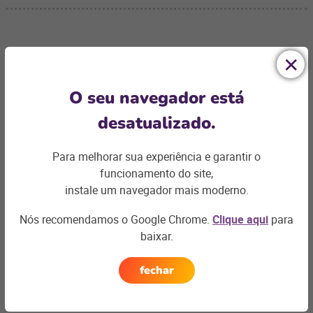
Ficou com
O seu navegador está
alguma dúvida?
desatualizado.
Podemos te ajudar com os desafios do seu negócio e
Para melhorar sua experiência e garantir o
encontrar a
solução ideal
funcionamento do site,
Entre em contato
instale um navegador mais moderno.
Nós recomendamos o Google Chrome.
Clique aqui
para
baixar.
fechar
Artigos relacionados