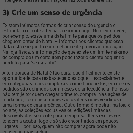
inteligência essas informações faz toda a diferença.
3)
Crie um senso de urgência
Existem inúmeras formas de criar senso de urgência e
estimular o cliente a fechar a compra hoje. No e-commerce,
por exemplo, existe uma data limite para que os pedidos
cheguem antes do Natal – informar aos clientes que essa
data está chegando é uma chance de provocar uma ação.
Na loja física, a informação de que existe um limite máximo
de compra de um certo item pode fazer o cliente adquirir o
produto para “se garantir”.
A temporada de Natal é tão curta que dificilmente existe
oportunidade para reabastecer o estoque – especialmente
em categorias mais complexas, como brinquedos, em que os
pedidos são definidos com meses de antecedência. Por isso,
não tem jeito: quem chegar primeiro, compra. Nas ações de
marketing, comunicar quais são os itens mais vendidos é
uma forma de criar urgência. Outra forma é mostrar, na loja e
no site, as coleções exclusivas ou edições limitadas
desenvolvidas somente para a empresa. Itens exclusivos
tendem a acabar logo e só são encontrados em poucos
lugares – por isso, quem não comprar agora pode não
conseguir mais achar.