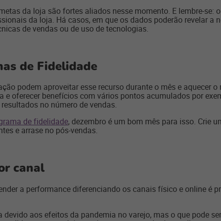
metas da loja são fortes aliados nesse momento. E lembre-se: o 
issionais da loja. Há casos, em que os dados poderão revelar a
cnicas de vendas ou de uso de tecnologias.
as de Fidelidade
ão podem aproveitar esse recurso durante o mês e aquecer o r
ja e oferecer benefícios com vários pontos acumulados por exem
s resultados no número de vendas.
grama de fidelidade
, dezembro é um bom mês para isso. Crie um
ntes e arrase no pós-vendas.
or canal
der a performance diferenciando os canais físico e online é pri
sça devido aos efeitos da pandemia no varejo, mas o que pod