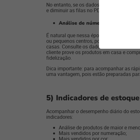
No entanto, se os dados revelam uma pre
e diminuir as filas no PDV.
Análise de número de vendas co
É natural que nessa época do ano, retirar
ou pequenos centros, pode ganhar força 
casas. Consulte os dados do seu sistema d
cliente prove os produtos em casa e compre
fidelização.
Dica importante: para acompanhar as ráp
uma vantagem, pois estão preparadas para
5) Indicadores de estoqu
Acompanhar o desempenho diário do estoqu
indicadores:
Análise de produtos de maior e menor
Mais vendidos por numeração;
Mais vendidos por cor;