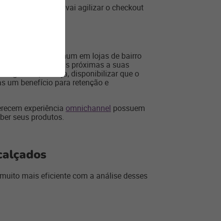
amentos
contactless
vai agilizar o checkout
ternativa, mais comum em lojas de bairro
de casa ou de lojas próximas a suas
nsignadas, ou seja, disponibilizar que o
as um benefício para retenção e
erecem experiência
omnichannel
possuem
ber seus produtos.
calçados
muito mais eficiente com a análise desses