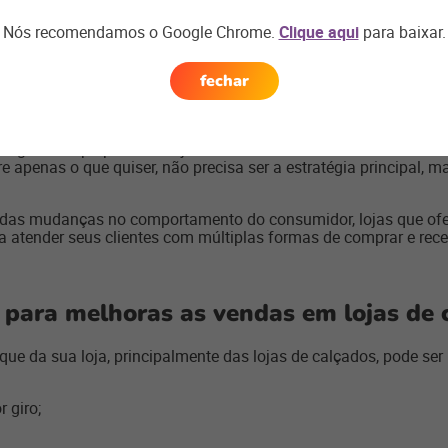
ferência por pagamentos em cartão, contar com meios de pag
Nós recomendamos o Google Chrome.
Clique aqui
para baixar.
ndicionais ou consignadas
fechar
 produtos que ainda não foram vendidos pareça inviável. Essa al
em 2020. Algumas pessoas podem optar por fazer suas compras 
e gestão e prepare sua loja. Oferecer vendas condicionais ou co
 apenas o que quiser, não precisa ser a estratégia principal, m
idas mudanças no comportamento do consumidor, lojas que of
 atender seus clientes com múltiplas formas de comprar e rece
e para melhoras as vendas em lojas de 
e da sua loja, principalmente das lojas de calçados, pode ser 
 giro;