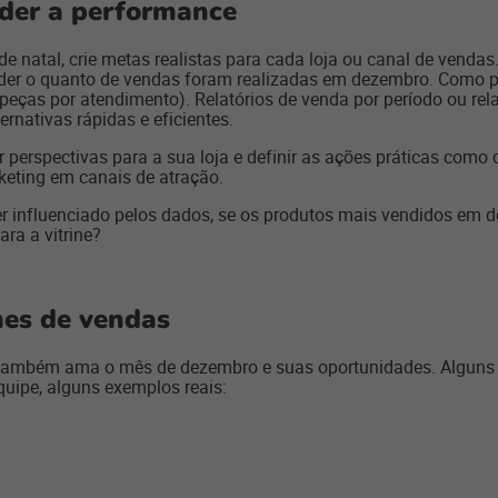
nder a performance
de natal, crie metas realistas para cada loja ou canal de vendas
nder o quanto de vendas foram realizadas em dezembro. Como por
(peças por atendimento). Relatórios de venda por período ou rel
ernativas rápidas e eficientes.
perspectivas para a sua loja e definir as ações práticas como
rketing em canais de atração.
er influenciado pelos dados, se os produtos mais vendidos em d
ra a vitrine?
mes de vendas
ambém ama o mês de dezembro e suas oportunidades. Alguns i
uipe, alguns exemplos reais: