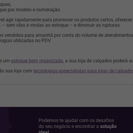
ques;
oque por modelo e numeração.
l agir rapidamente para promover os produtos certos, oferece
 – sem idas e vindas ao estoque – e diminuir as rupturas.
os vendidos para amanhã por conta do volume de atendimentos,
logias utilizadas no PDV.
 e um
estoque bem organizado
, a sua loja de calçados poderá s
da sua loja com
tecnologias especialistas para lojas de calçado
Podemos te ajudar com os desafios
do seu negócio e encontrar a
solução
ideal