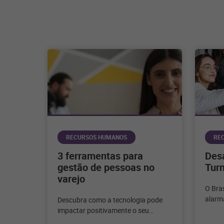
RECURSOS HUMANOS
RE
3 ferramentas para
Des
gestão de pessoas no
Turn
varejo
O Bras
alarm
Descubra como a tecnologia pode
rotati
impactar positivamente o seu
Enten
negócio, trazendo agilidade, escala e