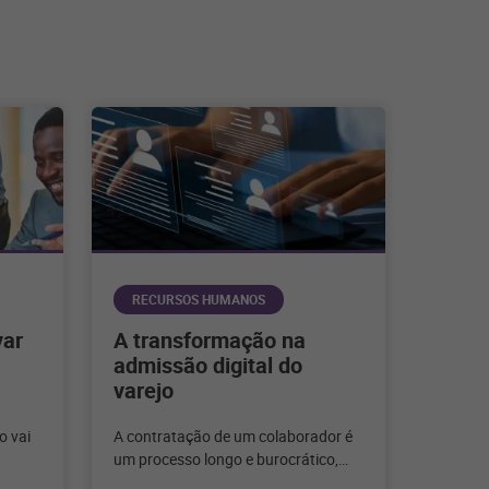
RECURSOS HUMANOS
var
A transformação na
admissão digital do
varejo
o vai
A contratação de um colaborador é
um processo longo e burocrático,
s
mas que pode ser otimizado com