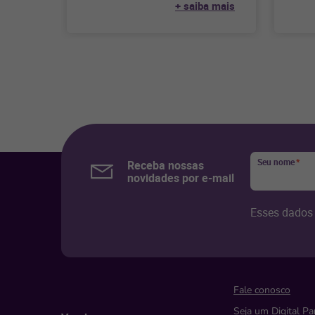
+ saiba mais
desaf
eficiência para a sua gestão de
Seu nome
*
Receba nossas
novidades por e-mail
Esses dados 
Fale conosco
Seja um Digital Pa