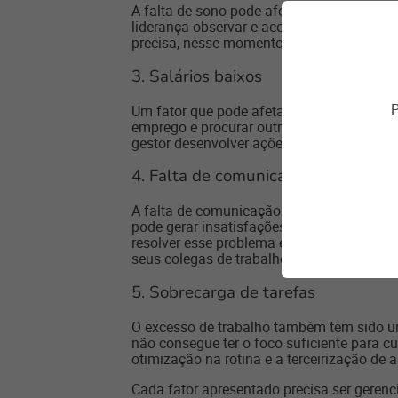
A falta de sono pode afetar não somente a
liderança observar e acompanhar o rendim
precisa, nesse momento, desenvolver açõe
3. S
alários baixos
P
Um fator que pode afetar a produção do fu
emprego e procurar outra vaga no mercado 
gestor desenvolver ações que permitam o 
4. Falta de comunicação interna
A falta de comunicação interna é um dos 
pode gerar insatisfações e quedas no rend
resolver esse problema é importante invest
seus colegas de trabalho para integrar to
5. Sobrecarga de tarefas
O excesso de trabalho também tem sido u
não consegue ter o foco suficiente para c
otimização na rotina e a terceirização de 
Cada fator apresentado precisa ser gerenc