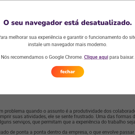
 produtividade, como também a saúde física e mental do profis
ento do colaborador e entender a causa das poucas horas de so
s que possam ajudar o funcionário a ter mais qualidade de vid
O seu navegador está desatualizado.
ara melhorar sua experiência e garantir o funcionamento do sit
ncionário é o salário baixo. Quando ele não se sente valorizado
que corresponda às expectativas de salário que ele considera m
instale um navegador mais moderno.
crescimento do profissional e, junto disso, aumentem o salári
Nós recomendamos o Google Chrome.
Clique aqui
para baixar.
principais problemas de produtividade dentro das empresas. Qu
fechar
imento do funcionário, pois esse tipo de ação faz com que ele 
ir em e-mails internos, murais, redes corporativas, além de ince
da empresa.
m problema quando o assunto é a produtividade dos colaborad
umprir suas atividades, ele se sente frustrado. Uma das formas 
alguns serviços, que permitam que a experiência do trabalho seja
iado de ponta a ponta dentro da empresa, o que envolve passar p