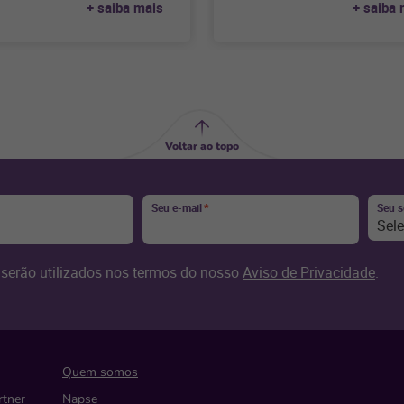
+ saiba mais
+ saiba 
ios para
pontos essenciais para incenti
colaboradores. Todo
Voltar ao topo
Seu e-mail
*
Seu 
Sel
serão utilizados nos termos do nosso
Aviso de Privacidade
.
Quem somos
rtner
Napse