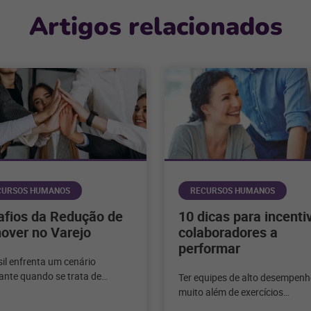
Artigos relacionados
CURSOS HUMANOS
RECURSOS HUMANOS
afios da Redução de
10 dicas para incenti
over no Varejo
colaboradores a
performar
il enfrenta um cenário
ante quando se trata de
Ter equipes de alto desempenh
vidade de funcionários.
muito além de exercícios
da como enfrentar todos os
motivacionais. Conheça algun