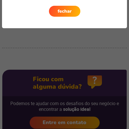
Quer saber como a Linx pode ajudar o seu negócio?
Clique
fechar
aqui
.
Ficou com
alguma dúvida?
Podemos te ajudar com os desafios do seu negócio e
encontrar a
solução ideal
Entre em contato