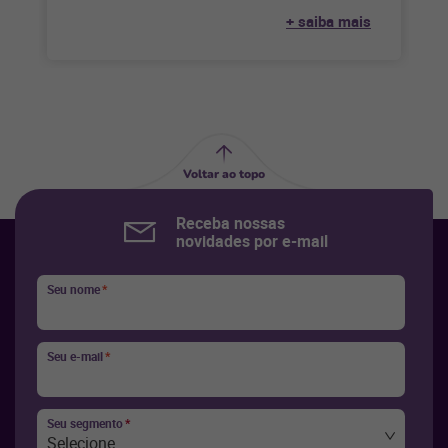
cliente e trazem escalabilidade para os varejistas.
+ saiba mais
Na
Voltar ao topo
Receba nossas
novidades por e-mail
Seu nome
*
Seu e-mail
*
Seu segmento
*
Selecione