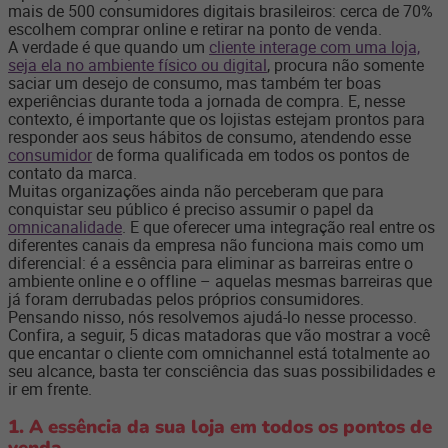
mais de 500 consumidores digitais brasileiros: cerca de 70%
escolhem comprar online e retirar na ponto de venda.
A verdade é que quando um
cliente interage com uma loja,
seja ela no ambiente físico ou digital
, procura não somente
saciar um desejo de consumo, mas também ter boas
experiências durante toda a jornada de compra. E, nesse
contexto, é importante que os lojistas estejam prontos para
responder aos seus hábitos de consumo, atendendo esse
consumidor
de forma qualificada em todos os pontos de
contato da marca.
Muitas organizações ainda não perceberam que para
conquistar seu público é preciso assumir o papel da
omnicanalidade
. E que oferecer uma integração real entre os
diferentes canais da empresa não funciona mais como um
diferencial: é a essência para eliminar as barreiras entre o
ambiente online e o offline – aquelas mesmas barreiras que
já foram derrubadas pelos próprios consumidores.
Pensando nisso, nós resolvemos ajudá-lo nesse processo.
Confira, a seguir, 5 dicas matadoras que vão mostrar a você
que encantar o cliente com omnichannel está totalmente ao
seu alcance, basta ter consciência das suas possibilidades e
ir em frente.
1. A essência da sua loja em todos os pontos de
venda