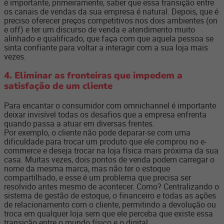
é importante, primeiramente, saber que essa transição entre
os canais de vendas da sua empresa é natural. Depois, que é
preciso oferecer preços competitivos nos dois ambientes (on
e off) e ter um discurso de venda e atendimento muito
alinhado e qualificado, que faça com que aquela pessoa se
sinta confiante para voltar a interagir com a sua loja mais
vezes.
4. Eliminar as fronteiras que impedem a
satisfação de um cliente
Para encantar o consumidor com omnichannel é importante
deixar invisível todas os desafios que a empresa enfrenta
quando passa a atuar em diversas frentes.
Por exemplo, o cliente não pode deparar-se com uma
dificuldade para trocar um produto que ele comprou no e-
commerce e deseja trocar na loja física mais próxima da sua
casa. Muitas vezes,
dois pontos de venda podem carregar o
nome da mesma marca, mas não ter o estoque
compartilhado, e esse é um problema que precisa ser
resolvido antes mesmo de acontecer. Como?
Centralizando o
sistema de gestão de estoque, o financeiro e todas as ações
de relacionamento com o cliente, permitindo a devolução ou
troca em qualquer loja sem que ele perceba que existe essa
transição entre o mundo físico e o digital.