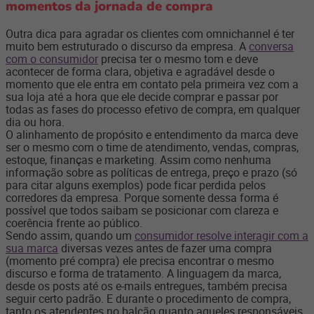
momentos da jornada de compra
Outra dica para agradar os clientes com omnichannel é ter
muito bem estruturado o discurso da empresa. A
conversa
com o consumidor
precisa ter o mesmo tom e deve
acontecer de forma clara, objetiva e agradável desde o
momento que ele entra em contato pela primeira vez com a
sua loja até a hora que ele decide comprar e passar por
todas as fases do processo efetivo de compra, em qualquer
dia ou hora.
O alinhamento de propósito e entendimento da marca deve
ser o mesmo com o time de atendimento, vendas, compras,
estoque, finanças e marketing. Assim como nenhuma
informação sobre as políticas de entrega, preço e prazo (só
para citar alguns exemplos) pode ficar perdida pelos
corredores da empresa. Porque somente dessa forma é
possível que todos saibam se posicionar com clareza e
coerência frente ao público.
Sendo assim, quando um
consumidor resolve interagir com a
sua marca
diversas vezes antes de fazer uma compra
(momento pré compra) ele precisa encontrar o mesmo
discurso e forma de tratamento. A linguagem da marca,
desde os posts até os e-mails entregues, também precisa
seguir certo padrão. E durante o procedimento de compra,
tanto os atendentes no balcão quanto aqueles responsáveis