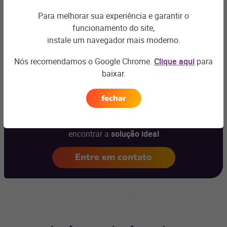
qualidade. Entre em contato conosco.
Para melhorar sua experiência e garantir o
funcionamento do site,
instale um navegador mais moderno.
Nós recomendamos o Google Chrome.
Clique aqui
para
baixar.
Ficou com
alguma dúvida?
fechar
Podemos te ajudar com os desafios do seu negócio e
encontrar a
solução ideal
Entre em contato