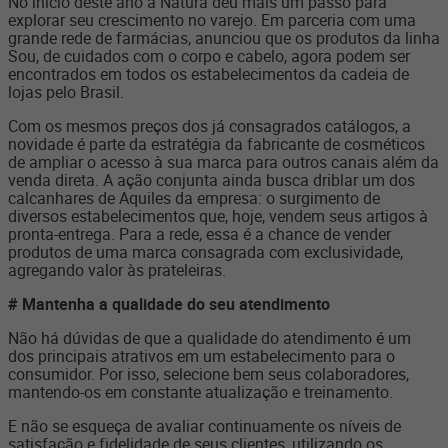
No início deste ano a Natura deu mais um passo para
explorar seu crescimento no varejo. Em parceria com uma
grande rede de farmácias, anunciou que os produtos da linha
Sou, de cuidados com o corpo e cabelo, agora podem ser
encontrados em todos os estabelecimentos da cadeia de
lojas pelo Brasil.
Com os mesmos preços dos já consagrados catálogos, a
novidade é parte da estratégia da fabricante de cosméticos
de ampliar o acesso à sua marca para outros canais além da
venda direta. A ação conjunta ainda busca driblar um dos
calcanhares de Aquiles da empresa: o surgimento de
diversos estabelecimentos que, hoje, vendem seus artigos à
pronta-entrega. Para a rede, essa é a chance de vender
produtos de uma marca consagrada com exclusividade,
agregando valor às prateleiras.
# Mantenha a qualidade do seu atendimento
Não há dúvidas de que a qualidade do atendimento é um
dos principais atrativos em um estabelecimento para o
consumidor. Por isso, selecione bem seus colaboradores,
mantendo-os em constante atualização e treinamento.
E não se esqueça de avaliar continuamente os níveis de
satisfação e fidelidade de seus clientes, utilizando os