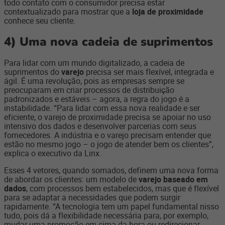
todo contato com o consumidor precisa estar
contextualizado para mostrar que a
loja de proximidade
conhece seu cliente.
4)
Uma nova cadeia de suprimentos
Para lidar com um mundo digitalizado, a cadeia de
suprimentos do
varejo
precisa ser mais flexível, integrada e
ágil. É uma revolução, pois as empresas sempre se
preocuparam em criar processos de distribuição
padronizados e estáveis – agora, a regra do jogo é a
instabilidade. “Para lidar com essa nova realidade e ser
eficiente, o varejo de proximidade precisa se apoiar no uso
intensivo dos dados e desenvolver parcerias com seus
fornecedores. A indústria e o varejo precisam entender que
estão no mesmo jogo – o jogo de atender bem os clientes”,
explica o executivo da Linx.
Esses 4 vetores, quando somados, definem uma nova forma
de abordar os clientes: um modelo de
varejo baseado em
dados
, com processos bem estabelecidos, mas que é flexível
para se adaptar a necessidades que podem surgir
rapidamente. “A tecnologia tem um papel fundamental nisso
tudo, pois dá a flexibilidade necessária para, por exemplo,
mudar uma promoção em cima da hora ou redirecionar