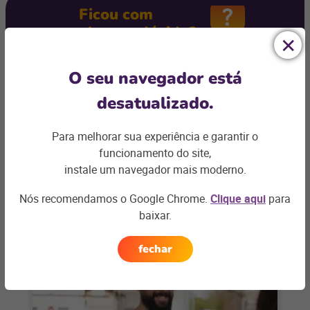
Ficou com
alguma dúvida?
Podemos te ajudar com os desafios do seu negócio e
O seu navegador está
encontrar a
solução ideal
desatualizado.
Entre em contato
Para melhorar sua experiência e garantir o
funcionamento do site,
instale um navegador mais moderno.
Nós recomendamos o Google Chrome.
Clique aqui
para
Artigos relacionados
baixar.
fechar