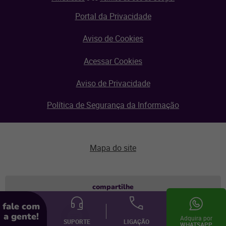
Portal da Privacidade
Aviso de Cookies
Acessar Cookies
Aviso de Privacidade
Política de Segurança da Informação
Mapa do site
Aviso de privacidade
compartilhe
fale com
© Linx 2026.
a gente!
Todos os direitos reservados.
Adquira por
SUPORTE
LIGAÇÃO
WHATSAPP