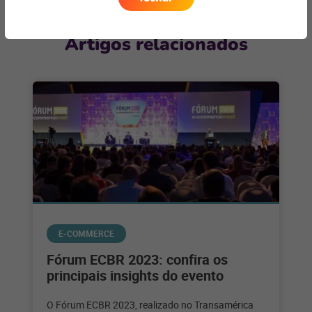
Artigos relacionados
E-COMMERCE
Fórum ECBR 2023: confira os
principais insights do evento
O Fórum ECBR 2023, realizado no Transamérica