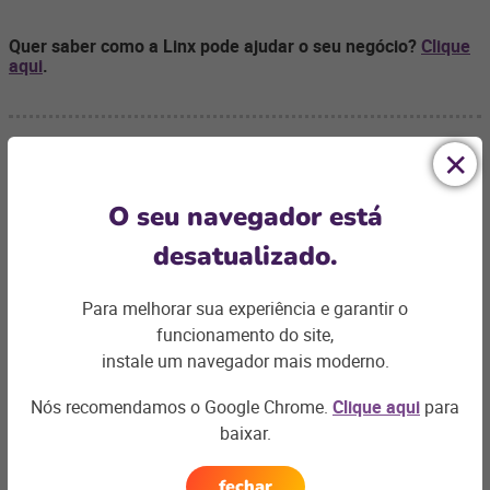
Quer saber como a Linx pode ajudar o seu negócio?
Clique
aqui
.
O seu navegador está
Ficou com
desatualizado.
alguma dúvida?
Para melhorar sua experiência e garantir o
Podemos te ajudar com os desafios do seu negócio e
funcionamento do site,
encontrar a
solução ideal
instale um navegador mais moderno.
Entre em contato
Nós recomendamos o Google Chrome.
Clique aqui
para
baixar.
fechar