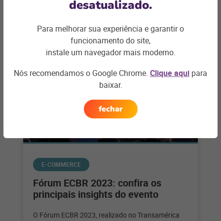
desatualizado.
Artigos relacionados
Para melhorar sua experiência e garantir o
funcionamento do site,
instale um navegador mais moderno.
Nós recomendamos o Google Chrome.
Clique aqui
para
baixar.
fechar
E-COMMERCE
Fórum ECBR 2023: confira os
principais insights do evento
O Fórum ECBR 2023, realizado no Transamérica