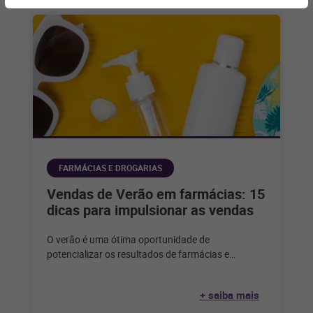
FARMÁCIAS E DROGARIAS
Vendas de Verão em farmácias: 15
dicas para impulsionar as vendas
O verão é uma ótima oportunidade de
potencializar os resultados de farmácias e
drogarias. Veja dicas para aproveitar a data
+ saiba mais