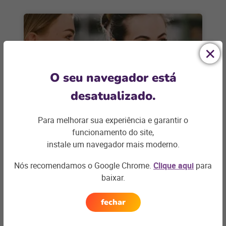
O seu navegador está
desatualizado.
Para melhorar sua experiência e garantir o
FARMÁCIAS E DROGARIAS
funcionamento do site,
Experiência do cliente nas
instale um navegador mais moderno.
farmácias: dicas para 2024
Nós recomendamos o Google Chrome.
Clique aqui
para
Setor está aquecido para esse ano, e as
baixar.
tecnologias ganham destaque para otimizar a
gestão, atendimento e ótima experiência do
fechar
+ saiba mais